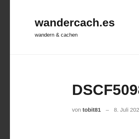
Zum
Inhalt
wandercach.es
springen
wandern & cachen
DSCF509
von
tobit81
8. Juli 20