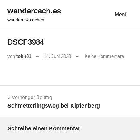
Zum
wandercach.es
Inhalt
Menü
wandern & cachen
springen
DSCF3984
von
tobit81
14. Juni 2020
Keine Kommentare
Beitrags-
Vorheriger Beitrag
Schmetterlingsweg bei Kipfenberg
Navigation
Schreibe einen Kommentar