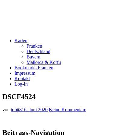
Karten
Franken
Deutschland
Bayern
Mallorca & Korfu
Bookmarks Franken
Impressum
Kontakt
Log-In
DSCF4524
von
tobit81
6. Juni 2020
Keine Kommentare
Beitrags-Navigation