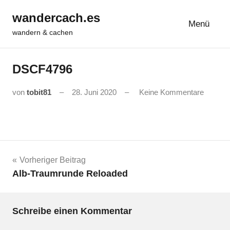
Zum
wandercach.es
Inhalt
Menü
wandern & cachen
springen
DSCF4796
von
tobit81
28. Juni 2020
Keine Kommentare
Beitrags-
Vorheriger Beitrag
Alb-Traumrunde Reloaded
Navigation
Schreibe einen Kommentar