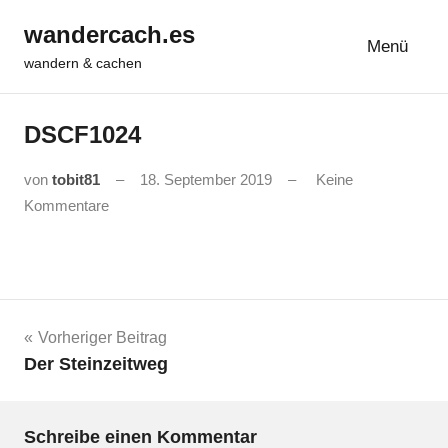
Zum
wandercach.es
Inhalt
Menü
wandern & cachen
springen
DSCF1024
von
tobit81
18. September 2019
Keine
Kommentare
Beitrags-
Vorheriger Beitrag
Der Steinzeitweg
Navigation
Schreibe einen Kommentar