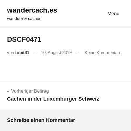
Zum
wandercach.es
Inhalt
Menü
wandern & cachen
springen
DSCF0471
von
tobit81
10. August 2019
Keine Kommentare
Beitrags-
Vorheriger Beitrag
Cachen in der Luxemburger Schweiz
Navigation
Schreibe einen Kommentar