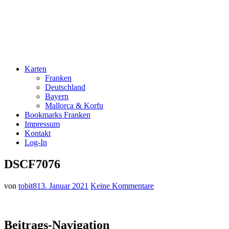
Karten
Franken
Deutschland
Bayern
Mallorca & Korfu
Bookmarks Franken
Impressum
Kontakt
Log-In
DSCF7076
von
tobit81
3. Januar 2021
Keine Kommentare
Beitrags-Navigation