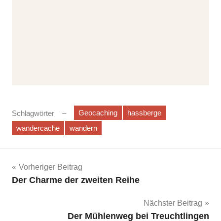
Geocaching
hassberge
Schlagwörter
wandercache
wandern
Beitrags-
Vorheriger Beitrag
Der Charme der zweiten Reihe
Navigation
Nächster Beitrag
Der Mühlenweg bei Treuchtlingen