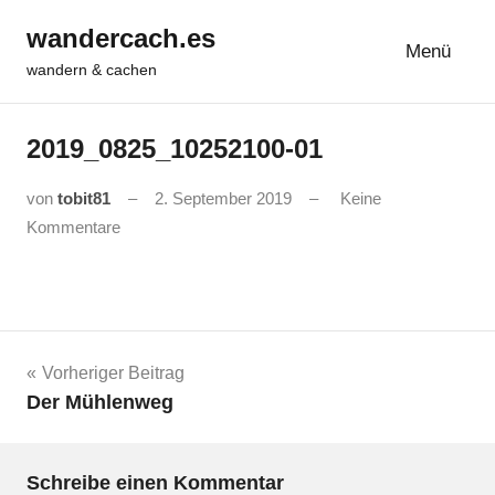
Zum
wandercach.es
Inhalt
Menü
wandern & cachen
springen
2019_0825_10252100-01
von
tobit81
2. September 2019
Keine
Kommentare
Beitrags-
Vorheriger Beitrag
Der Mühlenweg
Navigation
Schreibe einen Kommentar